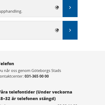
Till e-tjänsten
upphandling.
Till e-tjänsten
Telefon
u når oss genom Göteborgs Stads
ontaktcenter:
031-365 00 00
Våra telefontider (Under veckorna
28–32 är telefonen stängd)