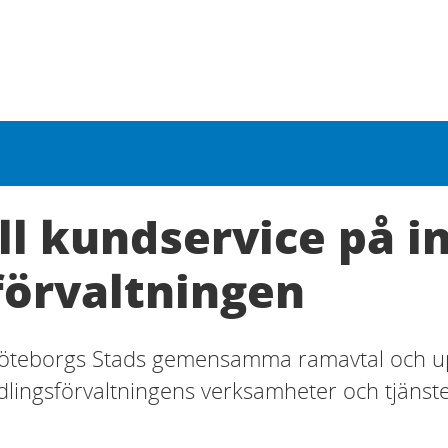
l kundservice på i
örvaltningen
Göteborgs Stads gemensamma ramavtal och up
ingsförvaltningens verksamheter och tjänster.