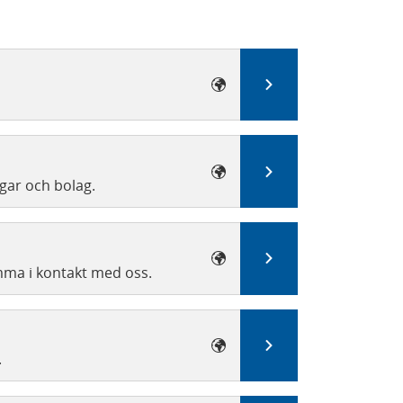
Till e-tjänsten
Till e-tjänsten
gar och bolag.
Till e-tjänsten
mma i kontakt med oss.
Till e-tjänsten
.